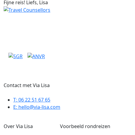
Fijne reis! Liefs, Lisa
Via Lisa is zelfstandig reisadviseur bij Travel Counsellors
(lid van ANVR, SGR & Calamiteitenfonds).
Jouw boeking is daardoor financieel beschermd.
Contact met Via Lisa
T:
06 22 51 67 65
E:
hello@via-lisa.com
Over Via Lisa
Voorbeeld rondreizen