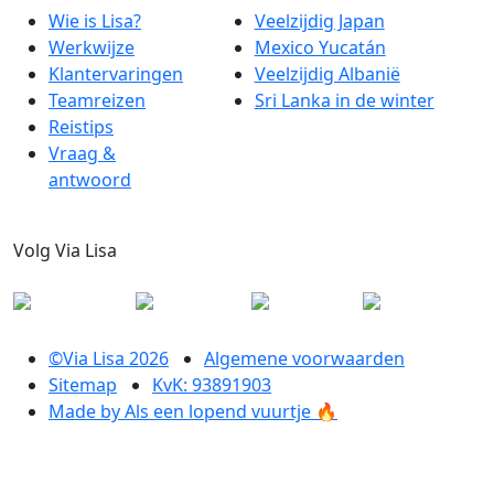
Wie is Lisa?
Veelzijdig Japan
Werkwijze
Mexico Yucatán
Klantervaringen
Veelzijdig Albanië
Teamreizen
Sri Lanka in de winter
Reistips
Vraag &
antwoord
Volg Via Lisa
©Via Lisa 2026
Algemene voorwaarden
Sitemap
KvK: 93891903
Made by Als een lopend vuurtje 🔥