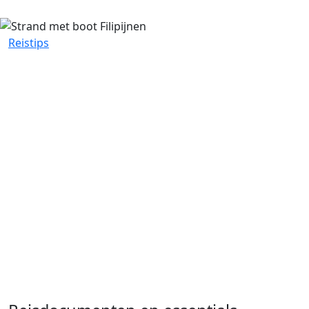
Reistips
Inpaklijst voor rondreizen
Inpaklijst voor rondreizen
Het is bijna zover, je gaat op reis! Maar voordat je
vertrekt is er één belangrijke taak die je staat te
wachten: het inpakken van je koffer of backpack. Om
ervoor te zorgen dat je niets belangrijks vergeet, je reis
soepel verloopt en je kunt genieten van je vakantie, heb
ik een inpaklijst voor je samengesteld. De lijst bevat
handige linkjes om de producten meteen te shoppen bij
mijn favoriete webshops.